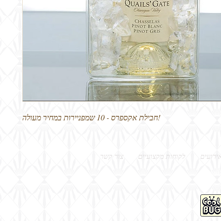
!חבילת אקספרס - 10 שמפניירות במחיר מעולה
ירועים
לקוחות מקצועיים
צור קשר
Email